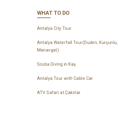
WHAT TO DO
Antalya City Tour
Antalya Waterfall Tour(Düden, Kurşunlu,
Manavgat)
Scuba Diving in Kaş
Antalya Tour with Cable Car
ATV Safari at Çakırlar
Jeep Safari – Offroad
Shopping at Luxury Shopping Centers